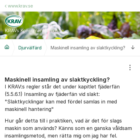
Hoppa till innehåll
www.krav.se
KRAVs Konsumentforum
Ti
Djurvälfärd
Maskinell insamling av slaktkyckling?
Visa
Maskinell insamling av slaktkyckling?
I KRAV:s regler står det under kapitlet fjäderfän
(5.5.6.1) Insamling av fjäderfän vid slakt:
"Slaktkycklingar kan med fördel samlas in med
maskinell hantering"
Hur går detta till i praktiken, vad är det för slags
maskin som används? Känns som en ganska våldsam
insamlingsmetod, men rätta mig om jag har fel.