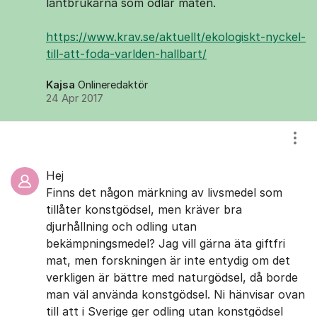
lantbrukarna som odlar maten.
https://www.krav.se/aktuellt/ekologiskt-nyckel-
till-att-foda-varlden-hallbart/
Kajsa
Onlineredaktör
24 Apr 2017
Visa
Hej
Finns det någon märkning av livsmedel som
tillåter konstgödsel, men kräver bra
djurhållning och odling utan
bekämpningsmedel? Jag vill gärna äta giftfri
mat, men forskningen är inte entydig om det
verkligen är bättre med naturgödsel, då borde
man väl använda konstgödsel. Ni hänvisar ovan
till att i Sverige ger odling utan konstgödsel