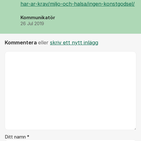
har-ar-krav/miljo-och-halsa/ingen-konstgodsel/
Kommunikatör
26 Jul 2019
Kommentera
eller
skriv ett nytt inlägg
Kommentar *
Ditt namn *