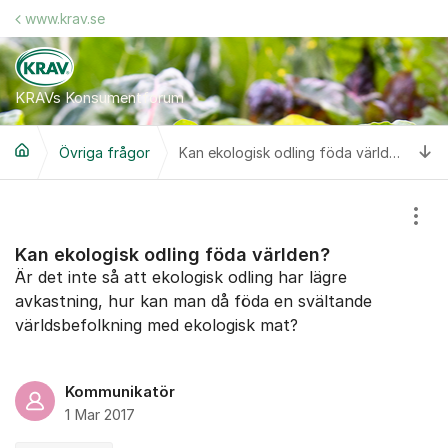
Hoppa till innehåll
www.krav.se
KRAVs Konsumentforum
Ti
Övriga frågor
Kan ekologisk odling föda världen?
Visa
Kan ekologisk odling föda världen?
Är det inte så att ekologisk odling har lägre
avkastning, hur kan man då föda en svältande
världsbefolkning med ekologisk mat?
Kommunikatör
1 Mar 2017