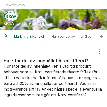
Hoppa till innehåll
www.krav.se
KRAVs Konsumentforum
Ti
Märkning & Kontroll
Hur stor del av innehållet är certifierat?
Visa
Hur stor del av innehållet är certifierat?
Hur stor del av innehållet i en slutgiltig produkt
behöver vara av Krav-certifierade råvaror? Tex för
att en vara ska ha Rainforest Alliance märkning krävs
bara att 30% av innehållet är certifierat. Vad är er
motsvarande siffra? Är det några speciella eventuella
ingredienser som inte går att Krav-certifiera?