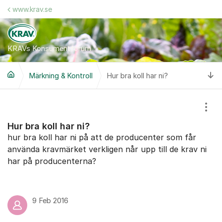
Hoppa till innehåll
www.krav.se
KRAVs Konsumentforum
Ti
Märkning & Kontroll
Hur bra koll har ni?
Visa
Hur bra koll har ni?
hur bra koll har ni på att de producenter som får
använda kravmärket verkligen når upp till de krav ni
har på producenterna?
9 Feb 2016