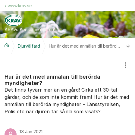
Hoppa till innehåll
www.krav.se
KRAVs Konsumentforum
Ti
Djurvälfärd
Hur är det med anmälan till berörda myndigheter?
Visa
Hur är det med anmälan till berörda
myndigheter?
Det finns tyvärr mer än en gård! Cirka ett 30-tal
gårdar, och de som inte kommit fram! Hur är det med
anmälan till berörda myndigheter - Länsstyrelsen,
Polis etc när djuren far så illa som visats?
13 Jan 2021