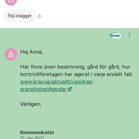
Följ inlägget
0
Kommentarer
Visa
Hej Anne,
Här finns även beskrivning, gård för gård, hur
kontrollföretagen har agerat i varje enskilt fall:
www.krav.se/aktuellt/uppdrag-
granskning/#gardar
Vänligen,
Kommunikatör
15 Jan 2021