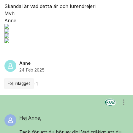
Skandal är vad detta är och lurendrejeri
Mvh
Anne
Anne
24 Feb 2025
Följ inlägget
1
Kommentarer
Visa
Hej Anne,
Tack för att du hör av dig! Vad tråkigt att du