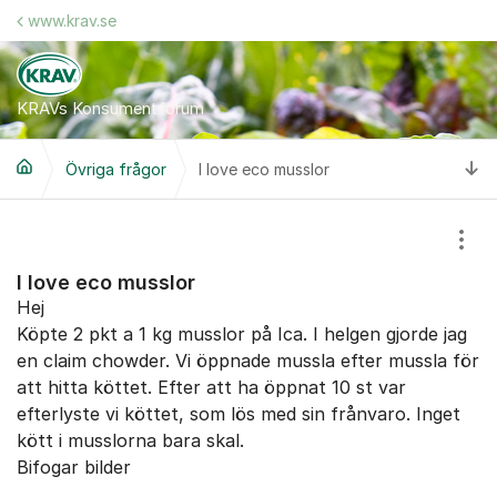
Hoppa till innehåll
www.krav.se
KRAVs Konsumentforum
Ti
Övriga frågor
I love eco musslor
Visa
I love eco musslor
Hej
Köpte 2 pkt a 1 kg musslor på Ica. I helgen gjorde jag
en claim chowder. Vi öppnade mussla efter mussla för
att hitta köttet. Efter att ha öppnat 10 st var
efterlyste vi köttet, som lös med sin frånvaro. Inget
kött i musslorna bara skal.
Bifogar bilder